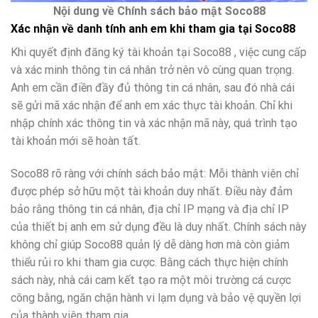
Nội dung về Chính sách bảo mật Soco88
Xác nhận về danh tính anh em khi tham gia tại Soco88
Khi quyết định đăng ký tài khoản tại Soco88 , việc cung cấp
và xác minh thông tin cá nhân trở nên vô cùng quan trọng.
Anh em cần điền đầy đủ thông tin cá nhân, sau đó nhà cái
sẽ gửi mã xác nhận để anh em xác thực tài khoản. Chỉ khi
nhập chính xác thông tin và xác nhận mã này, quá trình tạo
tài khoản mới sẽ hoàn tất.
Soco88 rõ ràng với chính sách bảo mật: Mỗi thành viên chỉ
được phép sở hữu một tài khoản duy nhất. Điều này đảm
bảo rằng thông tin cá nhân, địa chỉ IP mạng và địa chỉ IP
của thiết bị anh em sử dụng đều là duy nhất. Chính sách này
không chỉ giúp Soco88 quản lý dễ dàng hơn mà còn giảm
thiểu rủi ro khi tham gia cược. Bằng cách thực hiện chính
sách này, nhà cái cam kết tạo ra một môi trường cá cược
công bằng, ngăn chặn hành vi lạm dụng và bảo vệ quyền lợi
của thành viên tham gia.