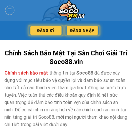
Skip
to
content
ĐĂNG KÝ
ĐĂNG NHẬP
Chính Sách Bảo Mật Tại Sân Chơi Giải Trí
Soco88.vin
Chính sách bảo mật
thông tin tại
Soco88
đã được xây
dựng với mục tiêu bảo vệ quyền lợi và đảm bảo sự an toàn
cho tất cả các thành viên tham gia hoạt động cá cược trực
tuyến. Việc tuân thủ các điều khoản quy định là hết sức
quan trọng để đảm bảo tính toàn vẹn của chính sách an
ninh. Để có cái nhìn rõ ràng hơn về các chính sách an ninh tại
nền tảng giải trí Soco88, mời mọi người tham khảo nội dung
chi tiết trong bài viết dưới đây.